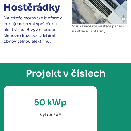
Hostěrádky
Na střeše moravské biofarmy
budujeme první společnou
Vizualizace rozmístění panelů
elektrárnu. Brzy z ní budou
na střeše Ekofarmy
členové družstva odebírat
obnovitelnou elektřinu.
Projekt v číslech
50 kWp
Výkon FVE